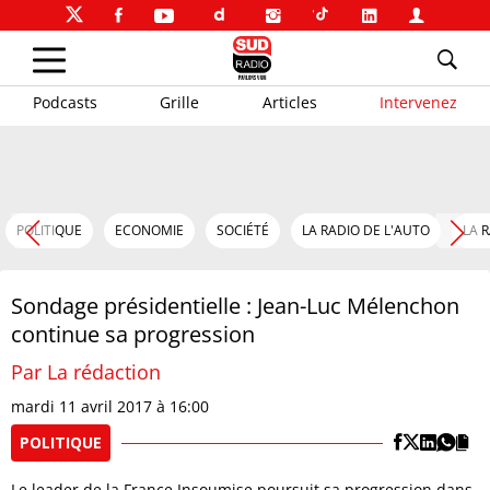
Podcasts
Grille
Articles
Intervenez
POLITIQUE
ECONOMIE
SOCIÉTÉ
LA RADIO DE L'AUTO
LA 
Sondage présidentielle : Jean-Luc Mélenchon
continue sa progression
Par La rédaction
mardi 11 avril 2017 à 16:00
POLITIQUE
Le leader de la France Insoumise poursuit sa progression dans