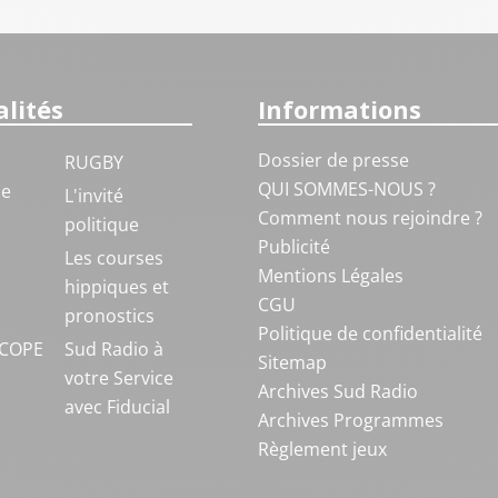
lités
Informations
Dossier de presse
RUGBY
QUI SOMMES-NOUS ?
ue
L'invité
Comment nous rejoindre ?
politique
Publicité
S
Les courses
Mentions Légales
hippiques et
CGU
pronostics
Politique de confidentialité
COPE
Sud Radio à
Sitemap
votre Service
Archives Sud Radio
avec Fiducial
Archives Programmes
Règlement jeux