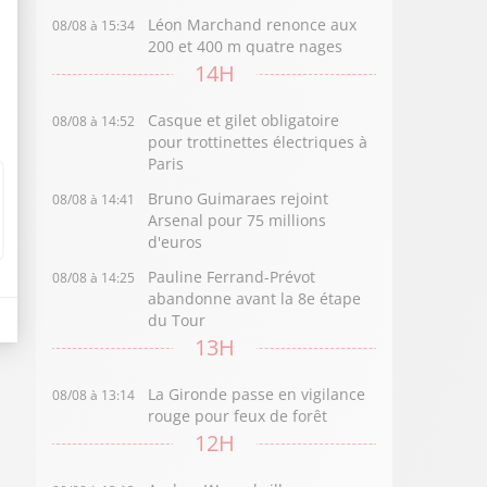
Léon Marchand renonce aux
08/08 à 15:34
200 et 400 m quatre nages
14H
Casque et gilet obligatoire
08/08 à 14:52
pour trottinettes électriques à
Paris
Bruno Guimaraes rejoint
08/08 à 14:41
Arsenal pour 75 millions
d'euros
Pauline Ferrand-Prévot
08/08 à 14:25
abandonne avant la 8e étape
du Tour
13H
La Gironde passe en vigilance
08/08 à 13:14
rouge pour feux de forêt
12H