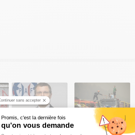
ateur
Fernand Gontier après
Alexandre Jardin :"Il y a eu
fia,
l'immigration massive à
un énorme élan de