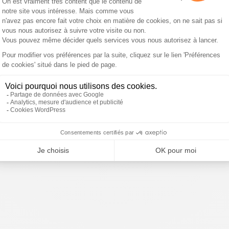
Ceuta : "Il faut préparer
désobéissance des
l’avenir car le pire est à
agriculteurs pour les
venir"
incendies"