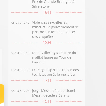
Prix de Grande-Bretagne à
Silverstone
19H
Violences sexuelles sur
08/08 à 19:40
mineurs: le gouvernement se
penche sur les défaillances
des enquêtes
18H
Demi Vollering s'empare du
08/08 à 18:42
maillot jaune au Tour de
France
Le Porge espère le retour des
08/08 à 18:38
touristes après le mégafeu
17H
Jorge Messi, père de Lionel
08/08 à 17:08
Messi, décède à 68 ans
15H