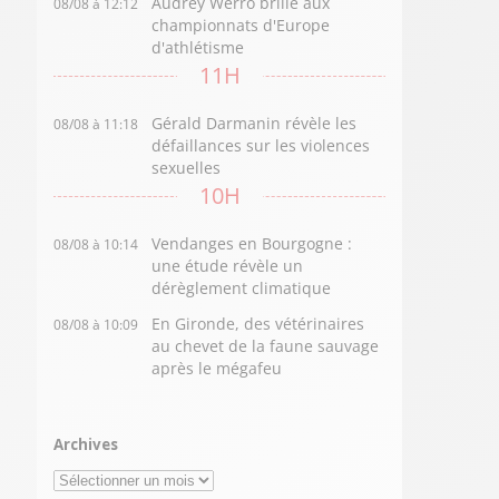
Audrey Werro brille aux
08/08 à 12:12
championnats d'Europe
d'athlétisme
11H
Gérald Darmanin révèle les
08/08 à 11:18
défaillances sur les violences
sexuelles
10H
Vendanges en Bourgogne :
08/08 à 10:14
une étude révèle un
dérèglement climatique
En Gironde, des vétérinaires
08/08 à 10:09
au chevet de la faune sauvage
après le mégafeu
Archives
Archives