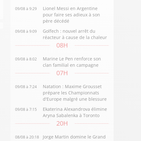
Lionel Messi en Argentine
09/08 à 9:29
pour faire ses adieux à son
père décédé
Golfech : nouvel arrêt du
09/08 à 9:09
réacteur à cause de la chaleur
08H
Marine Le Pen renforce son
09/08 à 8:02
clan familial en campagne
07H
Natation : Maxime Grousset
09/08 à 7:24
prépare les Championnats
d'Europe malgré une blessure
Ekaterina Alexandrova élimine
09/08 à 7:15
Aryna Sabalenka à Toronto
20H
Jorge Martin domine le Grand
08/08 à 20:18