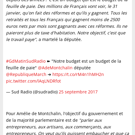
feuille de paie. Des millions de Français vont voir, le 31
janvier, qu'on fait des réformes et qu'ils y gagnent. Tous les
retraités et tous les Français qui gagnent moins de 2500
euros nets par mois sont gagnants avec ces réformes. Ils ne
paieront plus de taxe d'habitation. Notre objectif, c'est que
le travail paye"
, a martelé la députée.
#GdMatinSudRadio
➽ "Notre budget est un budget de la
feuille de paie"
@AdeMontchalin
députée
@RepubliqueMarch
➔
https://t.co/rM4n1hMH2n
pic.twitter.com/lAqLNDRfot
— Sud Radio (@sudradio)
25 septembre 2017
Pour Amélie de Montchalin, l'objectif du gouvernement et
de la majorité parlementaire est de
"parler aux
entrepreneurs, aux artisans, aux commerçants, aux
entrepreneurs. On veut qu'ils puissent embaucher et que ça