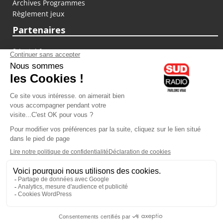
Archives Programmes
Règlement jeux
Partenaires
fiducial.fr
lyoncapitale.fr
olympique-et-lyonnais.com
L'application Iphone / Android
Téléchargez l'application
Les cookies
Gestion des cookies
Crédit photos : ©Sud Radio / Pierre Olivier