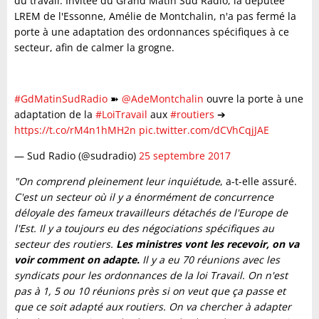
du travail. Invitée du Grand Matin Sud Radio, la députée
LREM de l'Essonne, Amélie de Montchalin, n'a pas fermé la
porte à une adaptation des ordonnances spécifiques à ce
secteur, afin de calmer la grogne.
#GdMatinSudRadio
➽
@AdeMontchalin
ouvre la porte à une
adaptation de la
#LoiTravail
aux
#routiers
➔
https://t.co/rM4n1hMH2n
pic.twitter.com/dCVhCqjJAE
— Sud Radio (@sudradio)
25 septembre 2017
"On comprend pleinement leur inquiétude
, a-t-elle assuré.
C'est un secteur où il y a énormément de concurrence
déloyale des fameux travailleurs détachés de l'Europe de
l'Est. Il y a toujours eu des négociations spécifiques au
secteur des routiers.
Les ministres vont les recevoir, on va
voir comment on adapte.
Il y a eu 70 réunions avec les
syndicats pour les ordonnances de la loi Travail. On n'est
pas à 1, 5 ou 10 réunions près si on veut que ça passe et
que ce soit adapté aux routiers. On va chercher à adapter