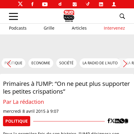
Podcasts
Grille
Articles
Intervenez
POLITIQUE
ECONOMIE
SOCIÉTÉ
LA RADIO DE L'AUTO
LA 
Primaires à l’UMP: “On ne peut plus supporter
les petites crispations”
Par La rédaction
mercredi 8 avril 2015 à 9:07
POLITIQUE
Pour la première fois de son histoire, l’UMP désignera son