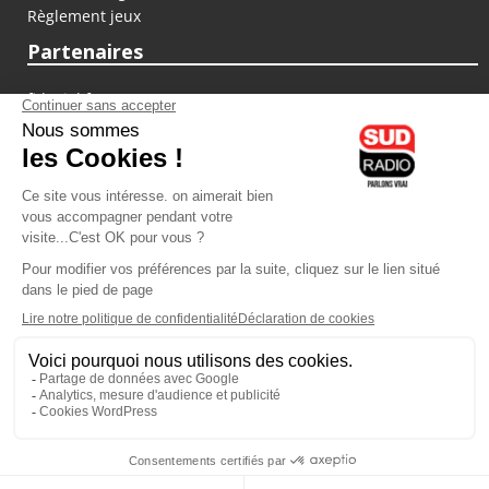
Règlement jeux
Partenaires
fiducial.fr
lyoncapitale.fr
olympique-et-lyonnais.com
L'application Iphone / Android
Téléchargez l'application
Les cookies
Gestion des cookies
Crédit photos : ©Sud Radio / Pierre Olivier
07H00
-
10H00
10H00 - 13H00