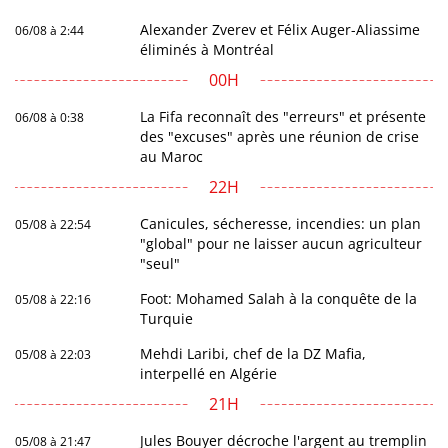
Alexander Zverev et Félix Auger-Aliassime
06/08 à 2:44
éliminés à Montréal
00H
La Fifa reconnaît des "erreurs" et présente
06/08 à 0:38
des "excuses" après une réunion de crise
au Maroc
22H
Canicules, sécheresse, incendies: un plan
05/08 à 22:54
"global" pour ne laisser aucun agriculteur
"seul"
Foot: Mohamed Salah à la conquête de la
05/08 à 22:16
Turquie
Mehdi Laribi, chef de la DZ Mafia,
05/08 à 22:03
interpellé en Algérie
21H
Jules Bouyer décroche l'argent au tremplin
05/08 à 21:47