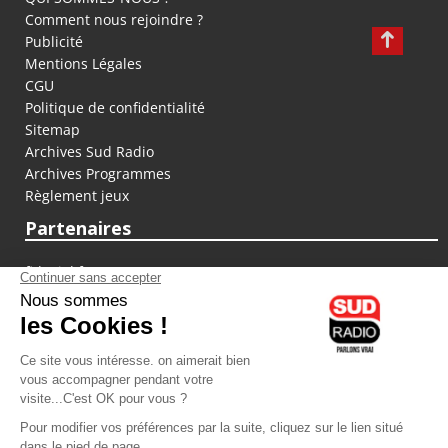
Comment nous rejoindre ?
Publicité
Mentions Légales
CGU
Politique de confidentialité
Sitemap
Archives Sud Radio
Archives Programmes
Règlement jeux
Partenaires
fiducial.fr
lyoncapitale.fr
olympique-et-lyonnais.com
L'application Iphone / Android
Téléchargez l'application