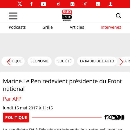
Podcasts
Grille
Articles
Intervenez
POLITIQUE
ECONOMIE
SOCIÉTÉ
LA RADIO DE L'AUTO
LA 
Marine Le Pen redevient présidente du Front
national
Par AFP
lundi 15 mai 2017 à 11:15
POLITIQUE
La candidate FN à l’élection présidentielle a retrouvé lundi sa