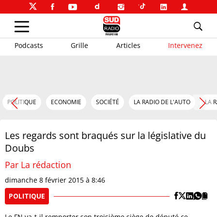
Podcasts
Grille
Articles
Intervenez
POLITIQUE
ECONOMIE
SOCIÉTÉ
LA RADIO DE L'AUTO
LA 
Les regards sont braqués sur la législative du
Doubs
Par La rédaction
dimanche 8 février 2015 à 8:46
POLITIQUE
Le FN va-t-il remporter son troisième siège de député ce