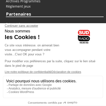
Archives Programmes
Règlement jeux
Partenaires
fiducial.fr
lyoncapitale.fr
olympique-et-lyonnais.com
L'application Iphone / Android
Téléchargez l'application
Les cookies
Gestion des cookies
Crédit photos : ©Sud Radio / Pierre Olivier