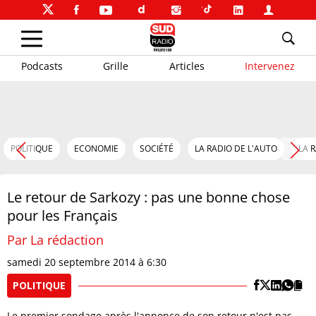
Podcasts
Grille
Articles
Intervenez
POLITIQUE
ECONOMIE
SOCIÉTÉ
LA RADIO DE L'AUTO
LA 
Le retour de Sarkozy : pas une bonne chose
pour les Français
Par La rédaction
samedi 20 septembre 2014 à 6:30
POLITIQUE
Le premier sondage après l'annonce de son retour n'est pas