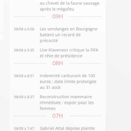
au chevet de la faune sauvage
après le mégafeu
09H
Les vendanges en Bourgogne
08/08 à 9:58
battent un record de
précocité
Lise Klaveness critique la FIFA
08/08 à 9:35
et rêve de présidence
08H
Indemnité carburant de 100
08/08 à 8:51
euros : date limite prolongée
au 31 août
Reconstruction mammaire
08/08 à 8:37
immédiate : espoir pour les
femmes
07H
Gabriel Attal dépose plainte
08/08 à 7:47