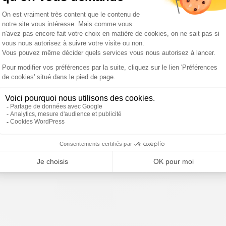
ateur
Fernand Gontier après
Alexandre Jardin :"Il y a eu
fia,
l'immigration massive à
un énorme élan de
Ceuta : "Il faut préparer
désobéissance des
l’avenir car le pire est à
agriculteurs pour les
venir"
incendies"