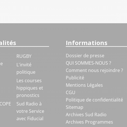
lités
Informations
Dossier de presse
RUGBY
QUI SOMMES-NOUS ?
ue
L'invité
Comment nous rejoindre ?
politique
Publicité
S
Les courses
Mentions Légales
hippiques et
CGU
pronostics
Politique de confidentialité
COPE
Sud Radio à
Sitemap
votre Service
Archives Sud Radio
avec Fiducial
Archives Programmes