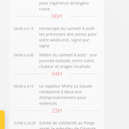
pour ingérence étrangère
russe
06H
Horoscope du samedi 8 août :
08/08 à 6:15
les prévisions des astres pour
votre week-end, signe par
signe
Météo du samedi 8 août : une
08/08 à 6:00
journée estivale, entre soleil,
chaleur et orages localisés
04H
Le rappeur Moha La Squale
08/08 à 4:10
condamné à deux ans
d'emprisonnement pour
violences
23H
Soirée de solidarité au Porge
07/08 à 23:28
après le mégafeu de Gironde