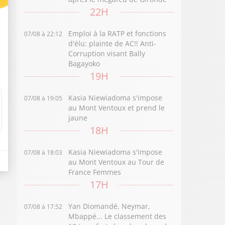
22H
Emploi à la RATP et fonctions
07/08 à 22:12
d'élu: plainte de AC!! Anti-
Corruption visant Bally
Bagayoko
19H
Kasia Niewiadoma s'impose
07/08 à 19:05
au Mont Ventoux et prend le
jaune
18H
Kasia Niewiadoma s'impose
07/08 à 18:03
au Mont Ventoux au Tour de
France Femmes
17H
Yan Diomandé, Neymar,
07/08 à 17:52
Mbappé... Le classement des