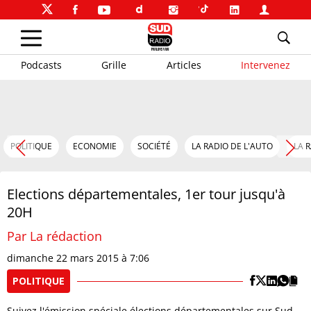
Podcasts
Grille
Articles
Intervenez
POLITIQUE
ECONOMIE
SOCIÉTÉ
LA RADIO DE L'AUTO
LA 
Elections départementales, 1er tour jusqu'à
20H
Par La rédaction
dimanche 22 mars 2015 à 7:06
POLITIQUE
Suivez l'émission spéciale élections départementales sur Sud