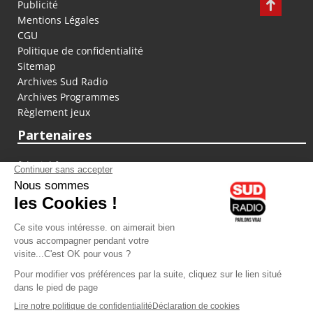
Publicité
Mentions Légales
CGU
Politique de confidentialité
Sitemap
Archives Sud Radio
Archives Programmes
Règlement jeux
Partenaires
fiducial.fr
lyoncapitale.fr
olympique-et-lyonnais.com
L'application Iphone / Android
Téléchargez l'application
Les cookies