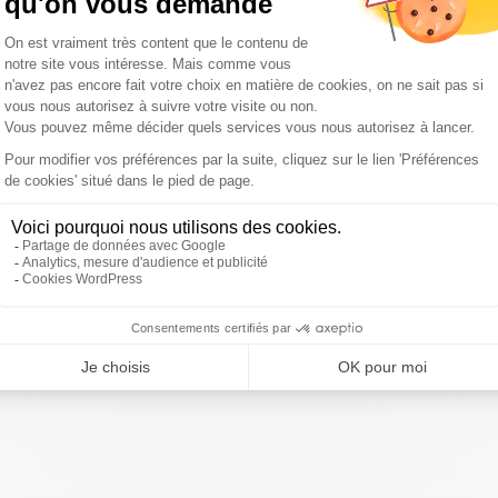
L’idée que j’ai, c’est de faire davantage appel aux
é de l’emploi et de l’entreprise, qui sont capables de faire
s laquelle le tissu d’entreprises est fort. Il y a dans un
ont pas occupées. Mon ambition est d’être présent, et
 de solidarité, d’écoute, pour répondre à ce paradoxe : il
as de réponse. Pas seulement mettre en contact, rendre la
ur apporter une réponse concrète, qu’ils trouvent quelque
oi ils pourraient aspirer. On va essayer, je ne vous dis pas
té locale, c’est qu’on peut tenter quelque chose, tenter
 le chômage à Pau en cliquant ci-dessous.
ivre Sud Radio