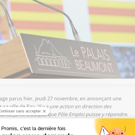
mage parus hier, jeudi 27 novembre, en annonçant une
sa ville de Pau.
"Il y a une action en direction des
sante. Je ne crois pas que Pôle Emploi puisse y répondre.
e action associative qui fera une prise en charge de
s humaine, mieux inspirée par la réalité de l’entreprise.