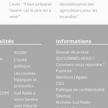
Ceuta : "Il faut préparer
désobéissance des
l’avenir car le pire est à
agriculteurs pour les
venir"
incendies"
lités
Informations
Dossier de presse
RUGBY
QUI SOMMES-NOUS ?
ue
L'invité
Comment nous rejoindre ?
politique
Publicité
S
Les courses
Mentions Légales
hippiques et
CGU
pronostics
Politique de confidentialité
COPE
Sud Radio à
Sitemap
votre Service
Archives Sud Radio
avec Fiducial