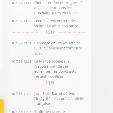
"Retour en force" progressif
07/08 à 13:17
de la chaleur dans les
prochains jours en France
Léon XIV rencontrera des
07/08 à 13:09
victimes d'abus en France
12H
Chômage en France atteint
07/08 à 12:41
8,3% au deuxième trimestre
2026
La France accélère le
07/08 à 12:28
"repowering" de ses
éoliennes, les opposants
restent mobilisés
11H
Jean-Noël Barrot défend
07/08 à 11:22
l'intégrité de la présidentielle
française
Trafic de cigarettes
07/08 à 11:05