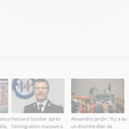
ateur
Fernand Gontier après
Alexandre Jardin :"Il y a eu
fia,
l'immigration massive à
un énorme élan de