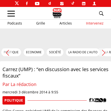
Podcasts
Grille
Articles
Intervenez
POLITIQUE
ECONOMIE
SOCIÉTÉ
LA RADIO DE L'AUTO
LA 
Carrez (UMP) : “en discussion avec les services
fiscaux”
Par La rédaction
mercredi 3 décembre 2014 à 9:55
POLITIQUE
Gilles Carrez, président UMP de la commission des finances de