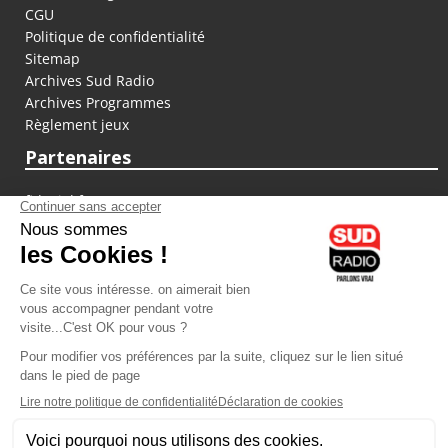
CGU
Politique de confidentialité
Sitemap
Archives Sud Radio
Archives Programmes
Règlement jeux
Partenaires
fiducial.fr
lyoncapitale.fr
olympique-et-lyonnais.com
L'application Iphone / Android
Téléchargez l'application
Les cookies
Gestion des cookies