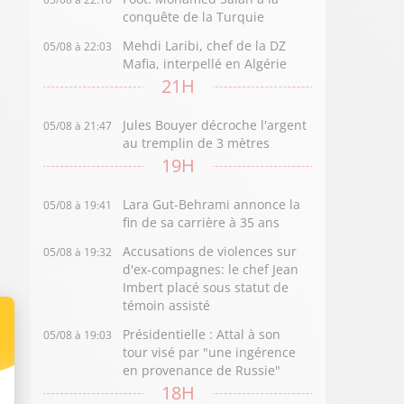
conquête de la Turquie
Mehdi Laribi, chef de la DZ
05/08 à 22:03
Mafia, interpellé en Algérie
21H
Jules Bouyer décroche l'argent
05/08 à 21:47
au tremplin de 3 mètres
19H
Lara Gut-Behrami annonce la
05/08 à 19:41
fin de sa carrière à 35 ans
Accusations de violences sur
05/08 à 19:32
d'ex-compagnes: le chef Jean
Imbert placé sous statut de
témoin assisté
Présidentielle : Attal à son
05/08 à 19:03
tour visé par "une ingérence
en provenance de Russie"
18H