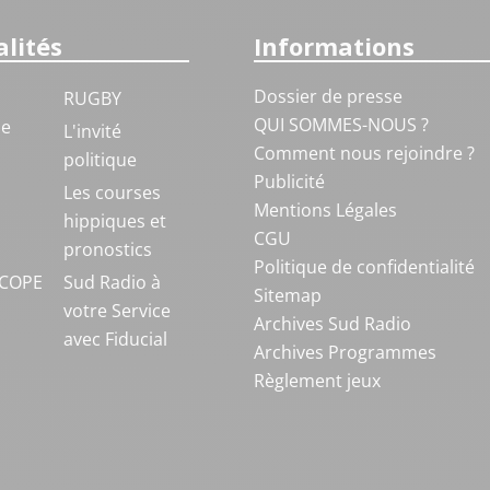
lités
Informations
Dossier de presse
RUGBY
QUI SOMMES-NOUS ?
ue
L'invité
Comment nous rejoindre ?
politique
Publicité
S
Les courses
Mentions Légales
hippiques et
CGU
pronostics
Politique de confidentialité
COPE
Sud Radio à
Sitemap
votre Service
Archives Sud Radio
avec Fiducial
Archives Programmes
Règlement jeux