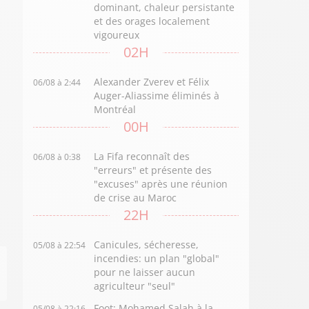
dominant, chaleur persistante
et des orages localement
vigoureux
02H
Alexander Zverev et Félix
06/08 à 2:44
Auger-Aliassime éliminés à
Montréal
00H
La Fifa reconnaît des
06/08 à 0:38
"erreurs" et présente des
"excuses" après une réunion
de crise au Maroc
22H
Canicules, sécheresse,
05/08 à 22:54
incendies: un plan "global"
pour ne laisser aucun
agriculteur "seul"
Foot: Mohamed Salah à la
05/08 à 22:16