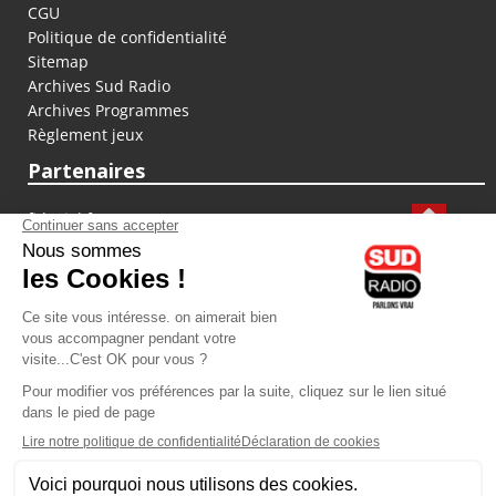
CGU
Politique de confidentialité
Sitemap
Archives Sud Radio
Archives Programmes
Règlement jeux
Partenaires
fiducial.fr
lyoncapitale.fr
olympique-et-lyonnais.com
L'application Iphone / Android
Téléchargez l'application
Les cookies
Gestion des cookies