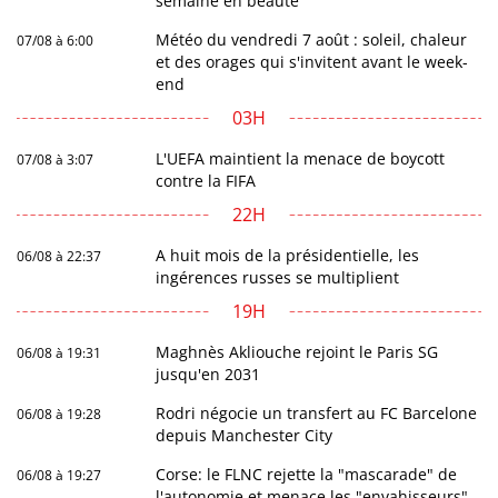
semaine en beauté
Météo du vendredi 7 août : soleil, chaleur
07/08 à 6:00
et des orages qui s'invitent avant le week-
end
03H
L'UEFA maintient la menace de boycott
07/08 à 3:07
contre la FIFA
22H
A huit mois de la présidentielle, les
06/08 à 22:37
ingérences russes se multiplient
19H
Maghnès Akliouche rejoint le Paris SG
06/08 à 19:31
jusqu'en 2031
Rodri négocie un transfert au FC Barcelone
06/08 à 19:28
depuis Manchester City
Corse: le FLNC rejette la "mascarade" de
06/08 à 19:27
l'autonomie et menace les "envahisseurs"