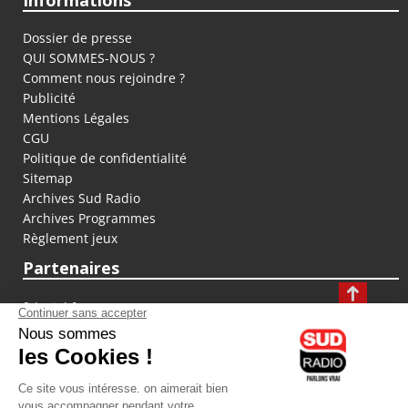
Informations
Dossier de presse
QUI SOMMES-NOUS ?
Comment nous rejoindre ?
Publicité
Mentions Légales
CGU
Politique de confidentialité
Sitemap
Archives Sud Radio
Archives Programmes
Règlement jeux
Partenaires
fiducial.fr
lyoncapitale.fr
olympique-et-lyonnais.com
L'application Iphone / Android