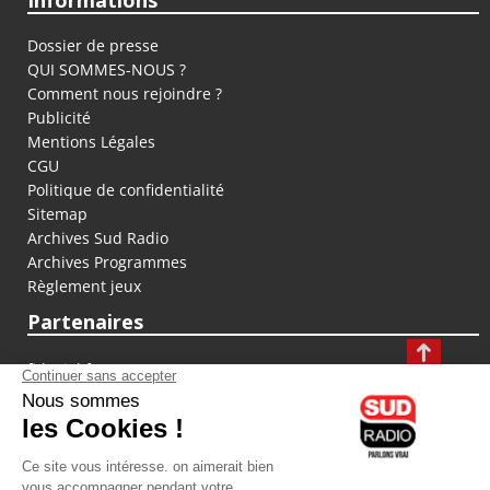
Informations
Dossier de presse
QUI SOMMES-NOUS ?
Comment nous rejoindre ?
Publicité
Mentions Légales
CGU
Politique de confidentialité
Sitemap
Archives Sud Radio
Archives Programmes
Règlement jeux
Partenaires
fiducial.fr
lyoncapitale.fr
olympique-et-lyonnais.com
L'application Iphone / Android