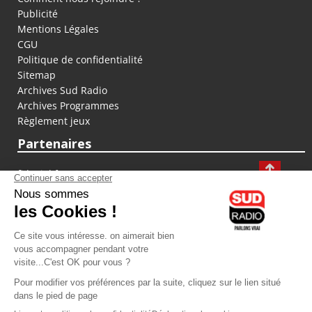
Publicité
Mentions Légales
CGU
Politique de confidentialité
Sitemap
Archives Sud Radio
Archives Programmes
Règlement jeux
Partenaires
fiducial.fr
lyoncapitale.fr
olympique-et-lyonnais.com
L'application Iphone / Android
Téléchargez l'application
Les cookies