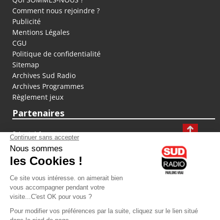
Comment nous rejoindre ?
Publicité
Mentions Légales
CGU
Politique de confidentialité
Sitemap
Archives Sud Radio
Archives Programmes
Règlement jeux
Partenaires
fiducial.fr
lyoncapitale.fr
olympique-et-lyonnais.com
L'application Iphone / Android
Téléchargez l'application