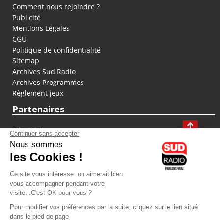
Comment nous rejoindre ?
Publicité
Mentions Légales
CGU
Politique de confidentialité
Sitemap
Archives Sud Radio
Archives Programmes
Règlement jeux
Partenaires
fiducial.fr
lyoncapitale.fr
olympique-et-lyonnais.com
L'application Iphone / Android
Téléchargez l'application