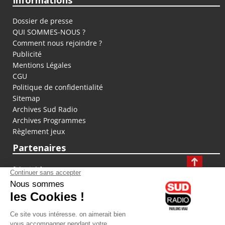
Informations
Dossier de presse
QUI SOMMES-NOUS ?
Comment nous rejoindre ?
Publicité
Mentions Légales
CGU
Politique de confidentialité
Sitemap
Archives Sud Radio
Archives Programmes
Règlement jeux
Partenaires
fiducial.fr
lyoncapitale.fr
olympique-et-lyonnais.com
L'application Iphone / Android