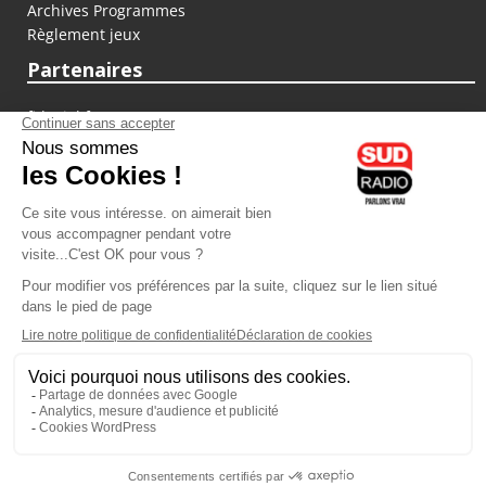
Archives Programmes
Règlement jeux
Partenaires
fiducial.fr
lyoncapitale.fr
olympique-et-lyonnais.com
L'application Iphone / Android
Téléchargez l'application
Les cookies
Gestion des cookies
Crédit photos : ©Sud Radio / Pierre Olivier