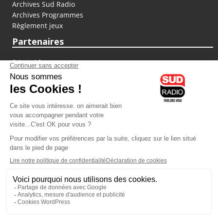
Archives Sud Radio
Archives Programmes
Règlement jeux
Partenaires
fiducial.fr
lyoncapitale.fr
olympique-et-lyonnais.com
L'application Iphone / Android
Téléchargez l'application
Les cookies
Gestion des cookies
Crédit photos : ©Sud Radio / Pierre Olivier