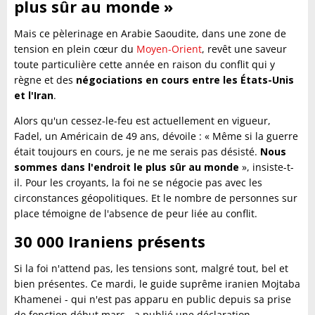
plus sûr au monde »
Mais ce pèlerinage en Arabie Saoudite, dans une zone de
tension en plein cœur du
Moyen-Orient
, revêt une saveur
toute particulière cette année en raison du conflit qui y
règne et des
négociations en cours entre les États-Unis
et l'Iran
.
Alors qu'un cessez-le-feu est actuellement en vigueur,
Fadel, un Américain de 49 ans, dévoile : « Même si la guerre
était toujours en cours, je ne me serais pas désisté.
Nous
sommes dans l'endroit le plus sûr au monde
», insiste-t-
il. Pour les croyants, la foi ne se négocie pas avec les
circonstances géopolitiques. Et le nombre de personnes sur
place témoigne de l'absence de peur liée au conflit.
30 000 Iraniens présents
Si la foi n'attend pas, les tensions sont, malgré tout, bel et
bien présentes. Ce mardi, le guide suprême iranien Mojtaba
Khamenei - qui n'est pas apparu en public depuis sa prise
de fonction début mars - a publié une déclaration