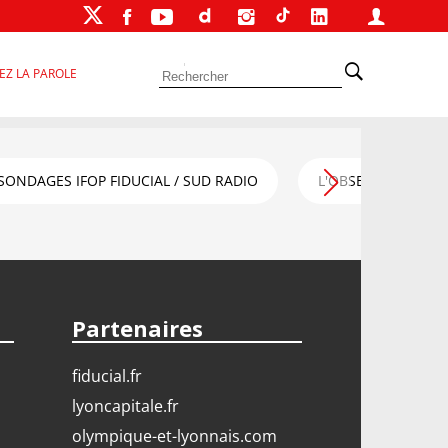
EZ LA PAROLE
SONDAGES IFOP FIDUCIAL / SUD RADIO
L'OBSERVATOIRE FI
Partenaires
fiducial.fr
lyoncapitale.fr
olympique-et-lyonnais.com