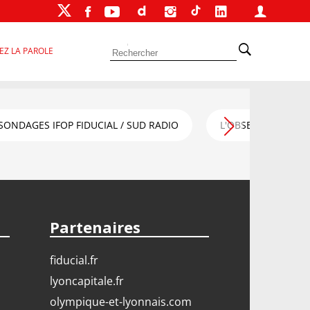
EZ LA PAROLE
SONDAGES IFOP FIDUCIAL / SUD RADIO
L'OBSERVATOIRE FI
Partenaires
fiducial.fr
lyoncapitale.fr
olympique-et-lyonnais.com