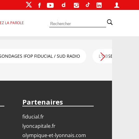
EZ LA PAROLE
SONDAGES IFOP FIDUCIAL / SUD RADIO
L'OBSERVATOIRE FI
Partenaires
fiducial.fr
lyoncapitale.fr
olympique-et-lyonnais.com