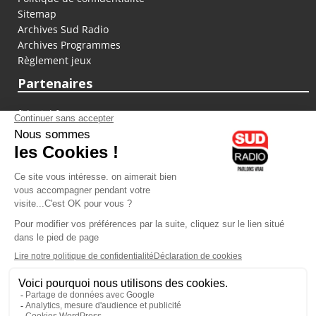
Sitemap
Archives Sud Radio
Archives Programmes
Règlement jeux
Partenaires
fiducial.fr
lyoncapitale.fr
olympique-et-lyonnais.com
L'application Iphone / Android
Téléchargez l'application
Les cookies
Gestion des cookies
Crédit photos : ©Sud Radio / Pierre Olivier