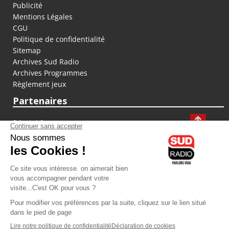
Publicité
Mentions Légales
CGU
Politique de confidentialité
Sitemap
Archives Sud Radio
Archives Programmes
Règlement jeux
Partenaires
fiducial.fr
lyoncapitale.fr
olympique-et-lyonnais.com
L'application Iphone / Android
Téléchargez l'application
Les cookies