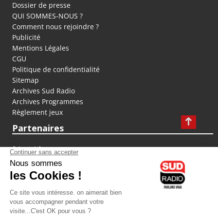
Dossier de presse
QUI SOMMES-NOUS ?
Comment nous rejoindre ?
Publicité
Mentions Légales
CGU
Politique de confidentialité
Sitemap
Archives Sud Radio
Archives Programmes
Règlement jeux
Partenaires
fiducial.fr
lyoncapitale.fr
olympique-et-lyonnais.com
L'application Iphone / Android
Téléchargez l'application