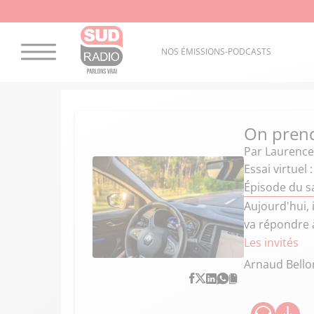
NOS ÉMISSIONS-PODCASTS
On prend
Par
Laurence
Essai virtuel 
Épisode du s
Aujourd'hui, 
va répondre 
Les invités
Arnaud Bello