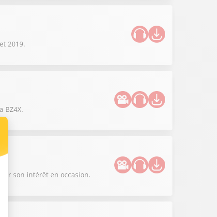
et 2019.
ta BZ4X.
sur son intérêt en occasion.