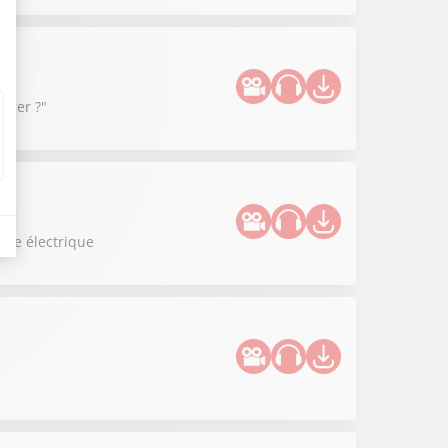
anger ?"
uce électrique