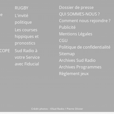
Dossier de presse
RUGBY
QUI SOMMES-NOUS ?
ue
L'invité
Comment nous rejoindre ?
politique
Publicité
S
Les courses
Mentions Légales
hippiques et
CGU
pronostics
Politique de confidentialité
COPE
Sud Radio à
Sitemap
votre Service
Archives Sud Radio
avec Fiducial
Archives Programmes
Règlement jeux
Crédit photos : ©Sud Radio / Pierre Olivier