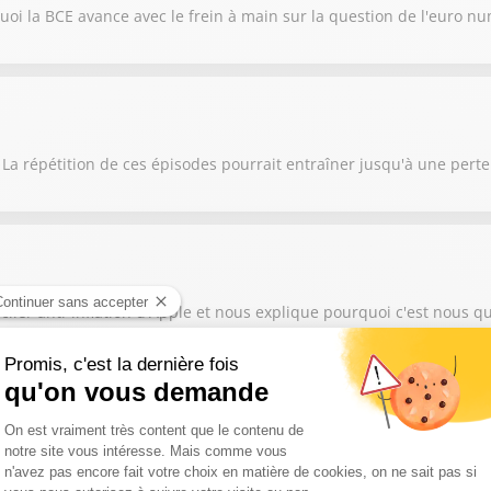
oi la BCE avance avec le frein à main sur la question de l'euro n
 La répétition de ces épisodes pourrait entraîner jusqu'à une pert
lier anti-inflation d'Apple et nous explique pourquoi c'est nous qu
 grand contournement des Chinois en marche sur le marché de l'auto