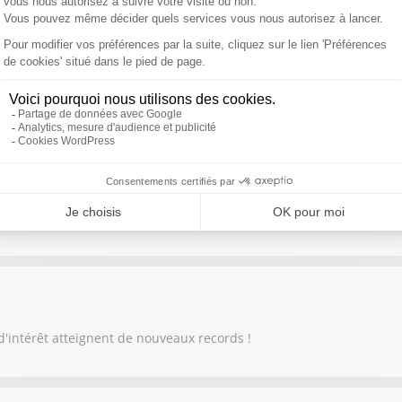
nous parle de l'arrivée en Bourse Space X : "Pourquoi ça va tout ch
se penche sur le cas de Ferrari qui suscite la polémique avec la L
d'intérêt atteignent de nouveaux records !