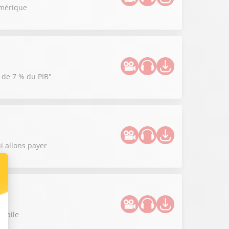
umérique
e de 7 % du PIB"
i allons payer
mobile