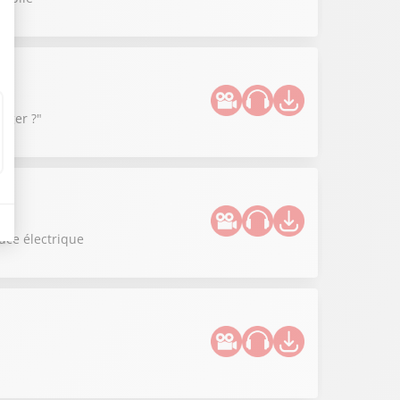
anger ?"
uce électrique