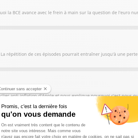
oi la BCE avance avec le frein à main sur la question de l'euro n
 La répétition de ces épisodes pourrait entraîner jusqu'à une pert
lier anti-inflation d'Apple et nous explique pourquoi c'est nous qu
 grand contournement des Chinois en marche sur le marché de l'auto