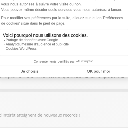
nous parle de l'arrivée en Bourse Space X : "Pourquoi ça va tout ch
se penche sur le cas de Ferrari qui suscite la polémique avec la L
d'intérêt atteignent de nouveaux records !