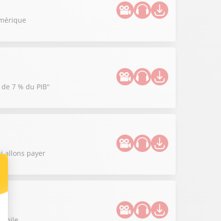
umérique
e de 7 % du PIB"
i allons payer
mobile