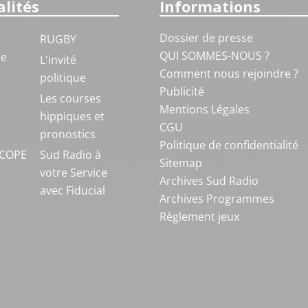
lités
Informations
Dossier de presse
RUGBY
QUI SOMMES-NOUS ?
ue
L'invité
Comment nous rejoindre ?
politique
Publicité
S
Les courses
Mentions Légales
hippiques et
CGU
pronostics
Politique de confidentialité
COPE
Sud Radio à
Sitemap
votre Service
Archives Sud Radio
avec Fiducial
Archives Programmes
Règlement jeux