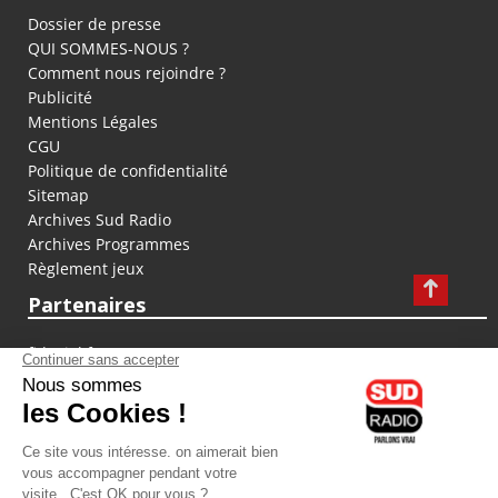
Dossier de presse
QUI SOMMES-NOUS ?
Comment nous rejoindre ?
Publicité
Mentions Légales
CGU
Politique de confidentialité
Sitemap
Archives Sud Radio
Archives Programmes
Règlement jeux
Partenaires
fiducial.fr
lyoncapitale.fr
olympique-et-lyonnais.com
L'application Iphone / Android