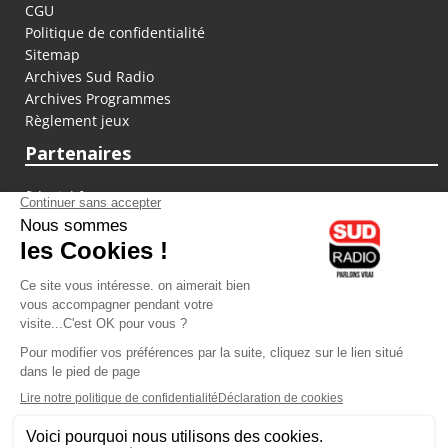
CGU
Politique de confidentialité
Sitemap
Archives Sud Radio
Archives Programmes
Règlement jeux
Partenaires
fiducial.fr
lyoncapitale.fr
olympique-et-lyonnais.com
L'application Iphone / Android
Téléchargez l'application
Les cookies
Gestion des cookies