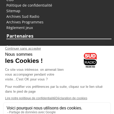
Politique de confidentialité
Sitemap
Archives Sud Radio
Archives Programmes
Règlement jeux
Partenaires
fiducial.fr
lyoncapitale.fr
olympique-et-lyonnais.com
L'application Iphone / Android
Téléchargez l'application
Les cookies
Gestion des cookies