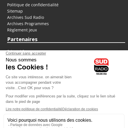
Politique de confidentialité
Sitemap
Archives Sud Radio
Archives Programmes
Règlement jeux
Partenaires
fiducial.fr
lyoncapitale.fr
olympique-et-lyonnais.com
L'application Iphone / Android
Téléchargez l'application
Les cookies
Gestion des cookies