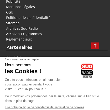
Publicité
Mentions Légales
CGU
Politique de confidentialité
Sitemap
Archives Sud Radio
Archives Programmes
Règlement jeux
Partenaires
fiducial.fr
lyoncapitale.fr
olympique-et-lyonnais.com
L'application Iphone / Android
Téléchargez l'application
Les cookies