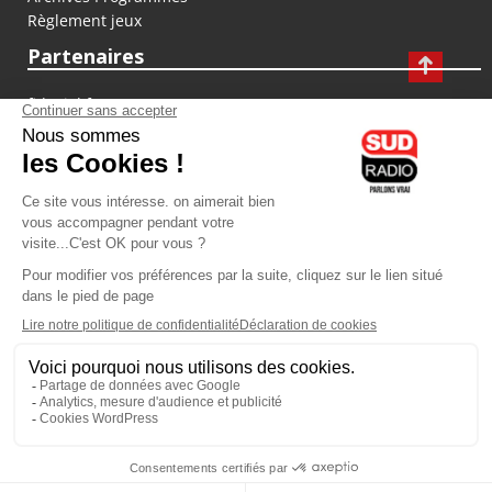
Règlement jeux
Partenaires
fiducial.fr
lyoncapitale.fr
olympique-et-lyonnais.com
L'application Iphone / Android
Téléchargez l'application
Les cookies
Gestion des cookies
Crédit photos : ©Sud Radio / Pierre Olivier
22H00
-
00H00
00H00 - 01H00