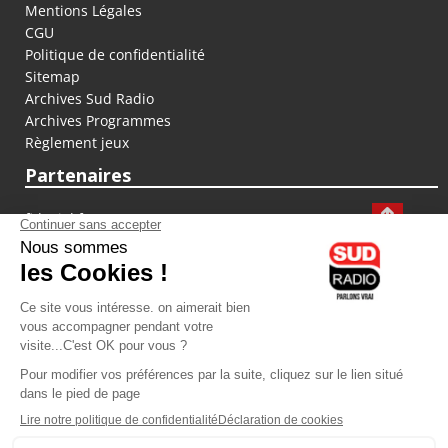
Mentions Légales
CGU
Politique de confidentialité
Sitemap
Archives Sud Radio
Archives Programmes
Règlement jeux
Partenaires
fiducial.fr
lyoncapitale.fr
olympique-et-lyonnais.com
L'application Iphone / Android
Téléchargez l'application
Les cookies