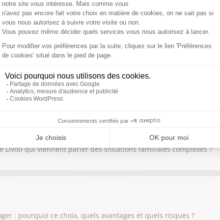
ans vouloir quitter son logement ? Une solution encore méconnue !
oie, sélectionnées par Marine Livoti : des biens avec décote imméd
euriot, Marine Livoti
 Livoti qui viennent parler des situations familiales complexes ?
ger : pourquoi ce choix, quels avantages et quels risques ?