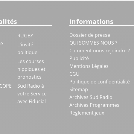
lités
Informations
Dossier de presse
RUGBY
QUI SOMMES-NOUS ?
ue
L'invité
Comment nous rejoindre ?
politique
Publicité
S
Les courses
Mentions Légales
hippiques et
CGU
pronostics
Politique de confidentialité
COPE
Sud Radio à
Sitemap
votre Service
Archives Sud Radio
avec Fiducial
Archives Programmes
Règlement jeux