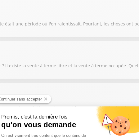
e était une période où l'on ralentissait. Pourtant, les choses ont
 Il existe la vente à terme libre et la vente à terme occupée. Quell
 femmes et les solutions qui peuvent leur permettre de vivre leur r