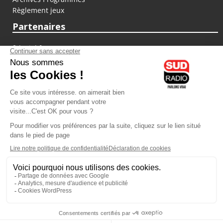
Règlement jeux
Partenaires
fiducial.fr
lyoncapitale.fr
olympique-et-lyonnais.com
L'application Iphone / Android
Téléchargez l'application
Les cookies
Gestion des cookies
Crédit photos : ©Sud Radio / Pierre Olivier
22H00
-
00H00
23H00 - 00H00