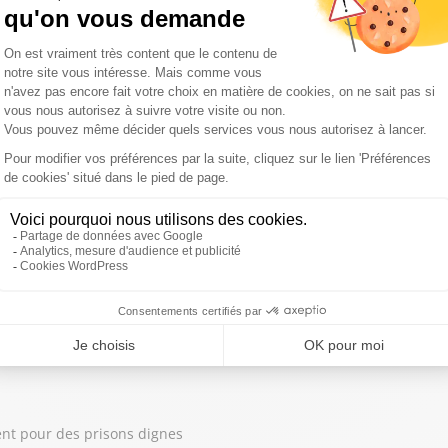
emme présidente du Bundestag a été élue , 50 ans avant nous. La Fr
es arbres', dans lequel il raconte les agressions qu’il a vécues au 
nt pour des prisons dignes