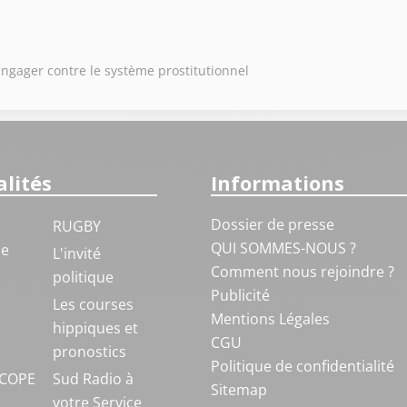
ngager contre le système prostitutionnel
lités
Informations
Dossier de presse
RUGBY
QUI SOMMES-NOUS ?
ue
L'invité
Comment nous rejoindre ?
politique
Publicité
S
Les courses
Mentions Légales
hippiques et
CGU
pronostics
Politique de confidentialité
COPE
Sud Radio à
Sitemap
votre Service