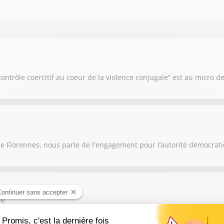
ontrôle coercitif au coeur de la violence conjugale” est au micro d
lle Florennes, nous parle de l'engagement pour l’autorité démocrat
te
aume Gouffier Valente, député du Val de Marne et vice-president de 