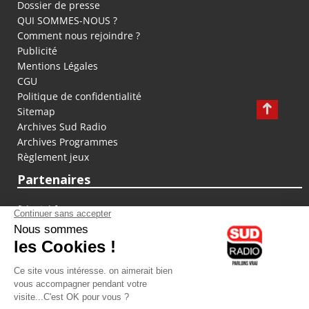
Dossier de presse
QUI SOMMES-NOUS ?
Comment nous rejoindre ?
Publicité
Mentions Légales
CGU
Politique de confidentialité
Sitemap
Archives Sud Radio
Archives Programmes
Règlement jeux
Partenaires
fiducial.fr
lyoncapitale.fr
olympique-et-lyonnais.com
L'application Iphone / Android
Téléchargez l'application