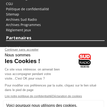
CGU
Politique de confidentialité
Sitemap
Archives Sud Radio
Archives Programmes
Règlement jeux
Partenaires
fiducial.fr
lyoncapitale.fr
olympique-et-lyonnais.com
L'application Iphone / Android
Téléchargez l'application
Les cookies
Gestion des cookies