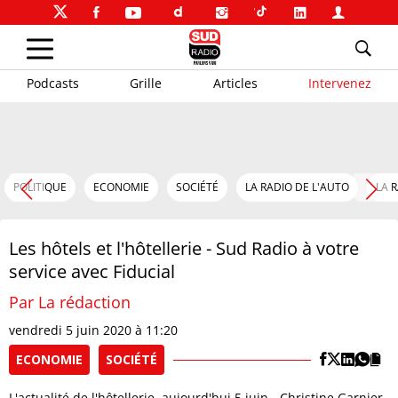
Podcasts
Grille
Articles
Intervenez
POLITIQUE
ECONOMIE
SOCIÉTÉ
LA RADIO DE L'AUTO
LA 
Les hôtels et l'hôtellerie - Sud Radio à votre
service avec Fiducial
Par La rédaction
vendredi 5 juin 2020 à 11:20
ECONOMIE
SOCIÉTÉ
L'actualité de l'hôtellerie, aujourd'hui 5 juin - Christine Garnier,