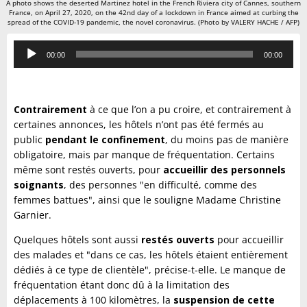
A photo shows the deserted Martinez hotel in the French Riviera city of Cannes, southern
France, on April 27, 2020, on the 42nd day of a lockdown in France aimed at curbing the
spread of the COVID-19 pandemic, the novel coronavirus. (Photo by VALERY HACHE / AFP)
Lecteur
00:00
00:00
audio
Contrairement
à ce que l’on a pu croire, et contrairement à
certaines annonces, les hôtels n’ont pas été fermés au
public
pendant le confinement
, du moins pas de manière
obligatoire, mais par manque de fréquentation. Certains
même sont restés ouverts, pour
accueillir des personnels
soignants
, des personnes "en difficulté, comme des
femmes battues", ainsi que le souligne Madame Christine
Garnier.
Quelques hôtels sont aussi
restés ouverts
pour accueillir
des malades et "dans ce cas, les hôtels étaient entièrement
dédiés à ce type de clientèle", précise-t-elle. Le manque de
fréquentation étant donc dû à la limitation des
déplacements à 100 kilomètres, la
suspension de cette