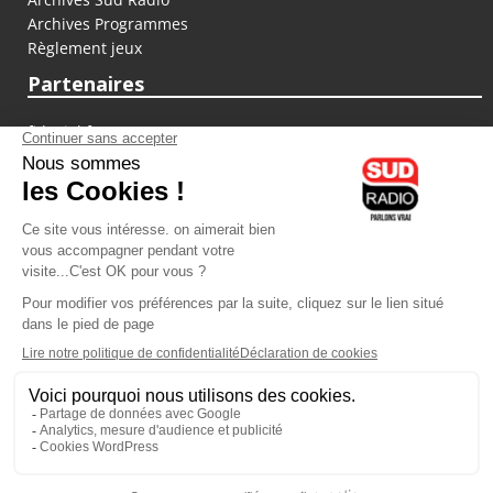
Archives Programmes
Règlement jeux
Partenaires
fiducial.fr
lyoncapitale.fr
olympique-et-lyonnais.com
L'application Iphone / Android
Téléchargez l'application
Les cookies
Gestion des cookies
Crédit photos : ©Sud Radio / Pierre Olivier