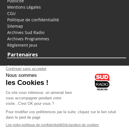
Publicité
Mentions Légales
CGU
Politique de confidentialité
Sitemap
Archives Sud Radio
Archives Programmes
Règlement jeux
Partenaires
fiducial.fr
lyoncapitale.fr
olympique-et-lyonnais.com
L'application Iphone / Android
Téléchargez l'application
Les cookies