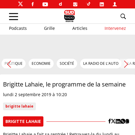
Podcasts
Grille
Articles
Intervenez
POLITIQUE
ECONOMIE
SOCIÉTÉ
LA RADIO DE L'AUTO
LA 
Brigitte Lahaie, le programme de la semaine
lundi 2 septembre 2019 à 10:20
brigitte lahaie
BRIGITTE LAHAIE
Brigitte Lahaie a fait sa rentrée ! Retrouvez-la du lundi au