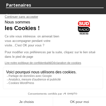
Partenaires
fiducial.fr
lyoncapitale.fr
olympique-et-lyonnais.com
L'application Iphone / Android
Téléchargez l'application
Les cookies
Gestion des cookies
Crédit photos : ©Sud Radio / Pierre Olivier
00H00
-
02H00
02H00 - 03H00
Judith Beller
Jacques Pessis
Les Vraies Voix
Les clefs d'une vie