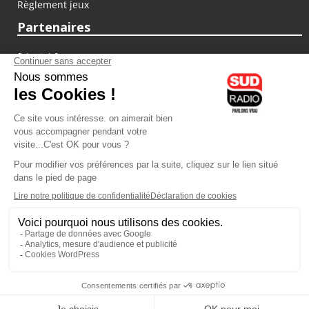
Règlement jeux
Partenaires
fiducial.fr
lyoncapitale.fr
olympique-et-lyonnais.com
L'application Iphone / Android
Téléchargez l'application
Les cookies
Gestion des cookies
Crédit photos : ©Sud Radio / Pierre Olivier
20H00
-
21H00
21H00 - 22H00
Jacques Pessis
Alexandre Delovane