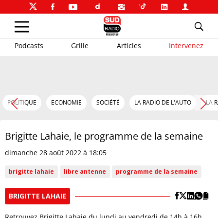
Podcasts
Grille
Articles
Intervenez
POLITIQUE
ECONOMIE
SOCIÉTÉ
LA RADIO DE L'AUTO
LA 
Brigitte Lahaie, le programme de la semaine
dimanche 28 août 2022 à 18:05
brigitte lahaie
libre antenne
programme de la semaine
BRIGITTE LAHAIE
Retrouvez Brigitte Lahaie du lundi au vendredi de 14h à 16h