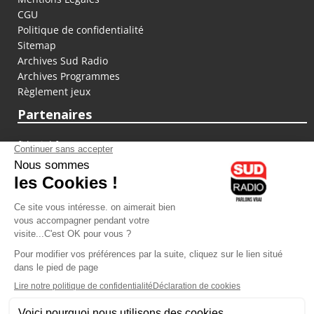
CGU
Politique de confidentialité
Sitemap
Archives Sud Radio
Archives Programmes
Règlement jeux
Partenaires
fiducial.fr
lyoncapitale.fr
olympique-et-lyonnais.com
L'application Iphone / Android
Téléchargez l'application
Les cookies
Gestion des cookies