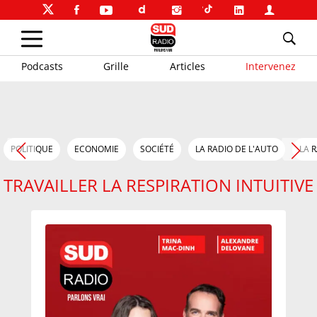
Podcasts
Grille
Articles
Intervenez
POLITIQUE
ECONOMIE
SOCIÉTÉ
LA RADIO DE L'AUTO
LA 
TRAVAILLER LA RESPIRATION INTUITIVE