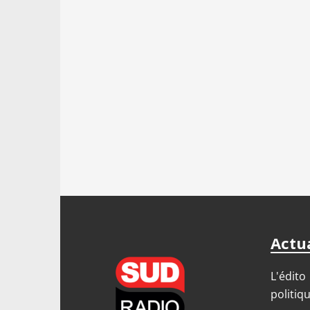
Actua
L'édito
politiq