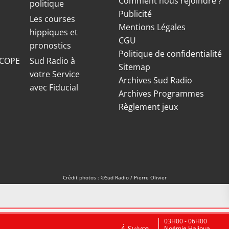
Comment nous rejoindre ?
politique
Publicité
S
Les courses
Mentions Légales
hippiques et
CGU
pronostics
Politique de confidentialité
COPE
Sud Radio à
Sitemap
votre Service
Archives Sud Radio
avec Fiducial
Archives Programmes
Règlement jeux
Crédit photos : ©Sud Radio / Pierre Olivier
03H00 - 06H00
À Suivre
Noémie Halioua