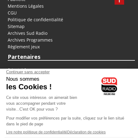
Mentions Légales
CGU
Politique de confidentialité
Sitemap
Archives Sud Radio
Archives Programmes
Règlement jeux
Partenaires
fiducial.fr
lyoncapitale.fr
olympique-et-lyonnais.com
L'application Iphone / Android
Téléchargez l'application
Les cookies