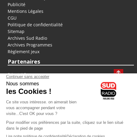
Publicité
Mentions Légales
CGU
Politique de confidentialité
Sitemap
Archives Sud Radio
Archives Programmes
Règlement jeux
Partenaires
fiducial.fr
lyoncapitale.fr
olympique-et-lyonnais.com
L'application Iphone / Android
Téléchargez l'application
Les cookies